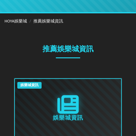
HOYA娛樂城
推薦娛樂城資訊
推薦娛樂城資訊
娛樂城資訊
娛樂城資訊