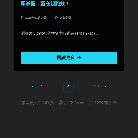
即掌握，贏在起跑線！
2026年01月28日
|
0 次瀏覽
瀏覽數：3809 場中投注時間表 (6/05-6/12) ...
閱讀更多
‹
1
...
3
4
5
...
143
›
第 4 頁 / 共 143 頁， 顯示 28-36 筆， 共 1279 筆資料