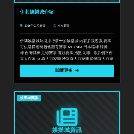
伊莉娛樂城介紹
2026年01月29日
|
0 次瀏覽
伊莉娛樂城熱搜排行前十的娛樂城,內有多款遊戲.賽事
可供選擇遊玩包含體育賽事-MLB.NBA.日本職棒.韓國職
棒.台灣職棒.足球賽事.電競賽事.指數.彩票…等多個平台
真人百家-DG真人百家樂.沙龍真人百家樂.歐博真人百家
樂多個電子遊戲平台-QT.Ameba.必贏.Simple play.遊...
閱讀更多
娛樂城資訊
娛樂城資訊