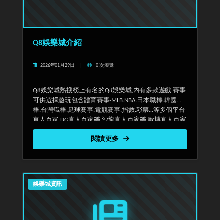
Q8娛樂城介紹
2026年01月29日
|
0 次瀏覽
Q8娛樂城熱搜榜上有名的Q8娛樂城,內有多款遊戲.賽事
可供選擇遊玩包含體育賽事-MLB.NBA.日本職棒.韓國職
棒.台灣職棒.足球賽事.電競賽事.指數.彩票…等多個平台
真人百家-DG真人百家樂.沙龍真人百家樂.歐博真人百家
樂多個電子遊戲平台-QT.Ameba.必贏.Simple play...
閱讀更多
娛樂城資訊