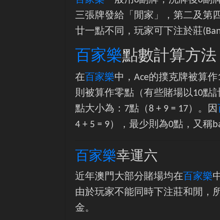
百家樂
一般用8副牌，洗牌後8
三張牌發給「閒家」，第二及第
廿一點不同，玩家可下注於莊(Banke
百家樂
點數計算方法
在
百家樂
中，Ace的撲克牌被算作
則被算作零點（有些賭場以10點
點大小為：7點（8 + 9 = 17）。因
4 + 5 = 9），最少則為0點，又稱ba
百家樂
幸運六
近年澳門大部分賭場均在
百家樂
由於玩家不能同時下注莊和閒，
金。