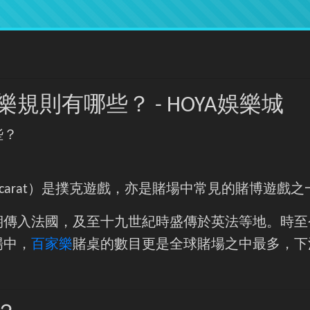
規則有哪些？ - HOYA娛樂城
些？
baccarat）是撲克遊戲，亦是賭場中常見的賭博遊戲之
期傳入法國，及至十九世紀時盛傳於英法等地。時至
場中，
百家樂
賭桌的數目更是全球賭場之中最多，下