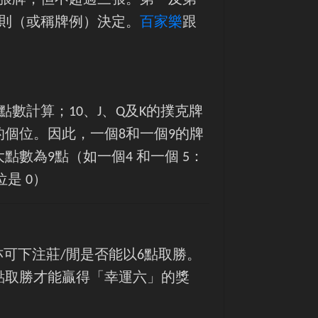
兩張牌，但不超過三張。第一及第
則（或稱牌例）決定。
百家樂
跟
數計算；10、J、Q及K的撲克牌
的個位。因此，一個8和一個9的牌
數為9點（如一個4 和一個 5：
個位是 0）
可下注莊/閒是否能以6點取勝。
點取勝才能贏得「幸運六」的獎