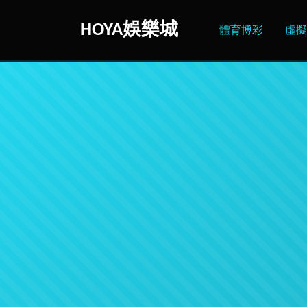
HOYA娛樂城
體育博彩
虛擬