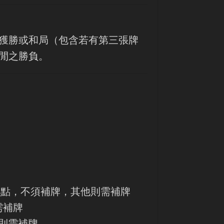
獲勝或和局（包含若有第三張牌
閒之勝負。
8點，不須補牌，其他則需補牌
需補牌