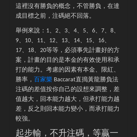
這裡沒有勝負的概念，不管勝負，在達
成目標之前，注碼絕不回落。
舉例來說：1、2、3、4、5、6、7、8、
9、10、11、12、13、14、15、16、
17、18、20等等，必須事先計畫好的方
案，計畫的目的是本金的有效使用和承
打的能力。考慮的因素有本金、限紅、
勝率，
百家樂
Baccarat直搗黃龍勝負法
注碼的差值按你自己的設想來調整，差
值越大，回本能力越大，但承打能力越
差，反之則回本能力變小，而承打能力
較強。
起步輸，不升注碼，等贏一