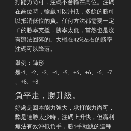
打能力尚可，注碼不會輸在高位。注碼
在高位時，輸贏可以沖抵，多餘的勝可
以抵消低位的負。任何方法都需要一定
ㄒ的勝率支援，勝率太低，當然也是沒
有辦法回落的。大概在42%左右的勝率
注碼可以降落。
舉例：陣形
是-1、-2、-3、-4、-5、+6、+6、-6、-7
、+8、+8。
負平走，勝升級。
好處是回本能力強大，承打能力尚可，
弊是連勝太少時，注碼上升快，但贏利
無法有效沖抵負手，勝1手就跳的這種