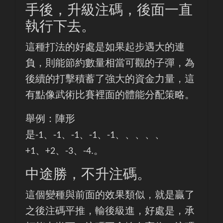
手後，升級注碼，後面一直
執行下去。
這種打法的好處是如果起步遇大的連
負，則能節約數量相當可觀的子彈，為
後續的打擊積蓄了強大的資金力量，這
有點像武術比賽裡面的體能分配策略。
舉例：陣形
是-1、-1、-1、-1、-1、、、、、
+1、+2、-3、-4.。
中途勝，不升注碼。
這個變種與前面的效果類似，就是贏了
之後注碼平推，輸後級進，好處是，承